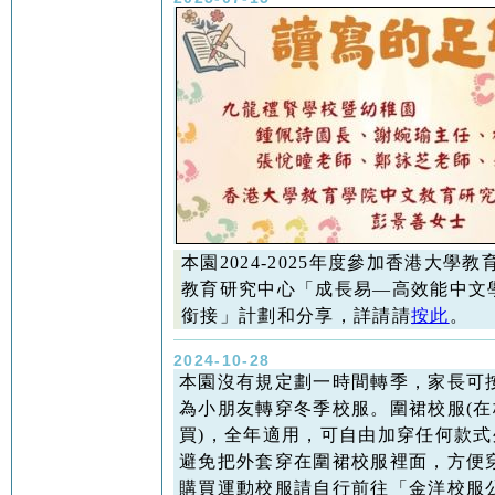
本園2024-2025年度參加香港大學
教育研究中心「成長易—高效能中文
銜接」計劃和分享，詳請請
按此
。
2024-10-28
本園沒有規定劃一時間轉季，家長可
為小朋友轉穿冬季校服。圍裙校服(在
買)，全年適用，可自由加穿任何款式
避免把外套穿在圍裙校服裡面，方便
購買運動校服請自行前往「金洋校服